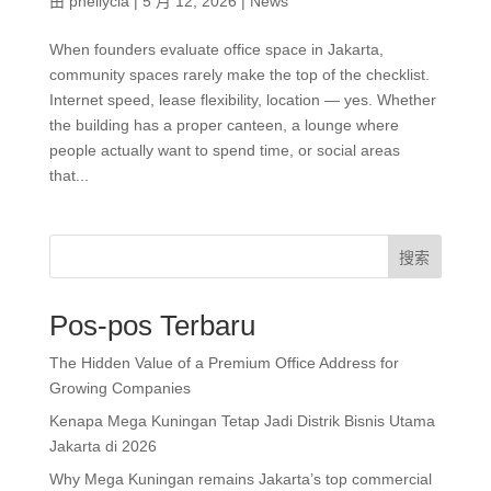
由
pheilycia
|
5 月 12, 2026
|
News
When founders evaluate office space in Jakarta,
community spaces rarely make the top of the checklist.
Internet speed, lease flexibility, location — yes. Whether
the building has a proper canteen, a lounge where
people actually want to spend time, or social areas
that...
搜索
Pos-pos Terbaru
The Hidden Value of a Premium Office Address for
Growing Companies
Kenapa Mega Kuningan Tetap Jadi Distrik Bisnis Utama
Jakarta di 2026
Why Mega Kuningan remains Jakarta’s top commercial