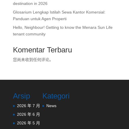
destination in 2026
Glosarium Lengkap Istilah Sewa Kantor Komersial:
Panduan untuk Agen Properti
Hello, Neighbour! Getting to know the Menara Sun Life
tenant community
Komentar Terbaru
您尚未收到任何评论。
Arsip
Kategori
2026 年 7 月
News
2026 年 6 月
2026 年 5 月