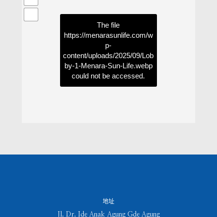
The file
https://menarasunlife.com/w
p-
content/uploads/2025/09/Lob
by-1-Menara-Sun-Life.webp
could not be accessed.
地址
Jl. Dr. Ide Anak Agung Gde Agung