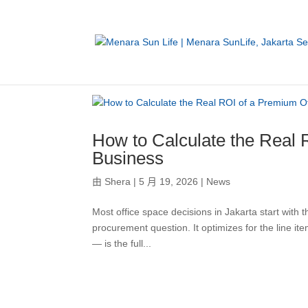
How to Calculate the Real 
Business
由
Shera
|
5 月 19, 2026
|
News
Most office space decisions in Jakarta start with
procurement question. It optimizes for the line i
— is the full...