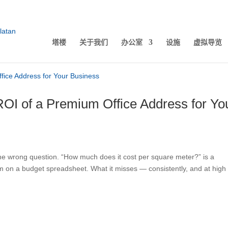
塔楼
关于我们
办公室
设施
虚拟导览
ROI of a Premium Office Address for Yo
 the wrong question. “How much does it cost per square meter?” is a
tem on a budget spreadsheet. What it misses — consistently, and at high