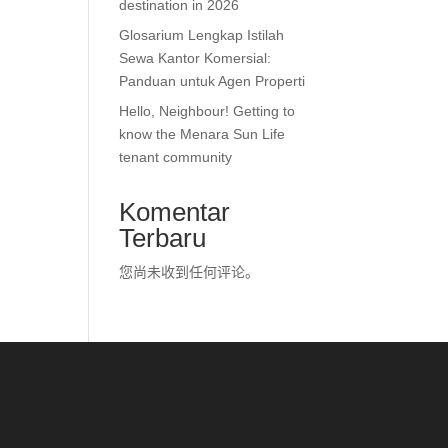
destination in 2026
Glosarium Lengkap Istilah
Sewa Kantor Komersial:
Panduan untuk Agen Properti
Hello, Neighbour! Getting to
know the Menara Sun Life
tenant community
Komentar
Terbaru
您尚未收到任何评论。