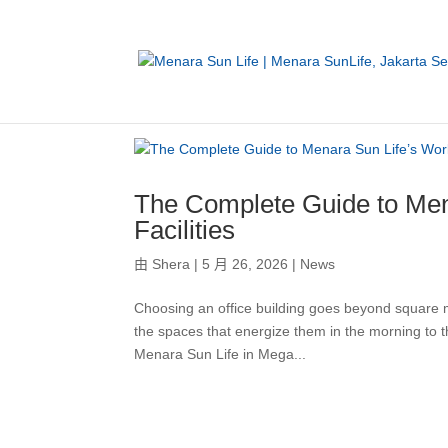
The Complete Guide to Men
Facilities
由
Shera
|
5 月 26, 2026
|
News
Choosing an office building goes beyond square 
the spaces that energize them in the morning to th
Menara Sun Life in Mega...