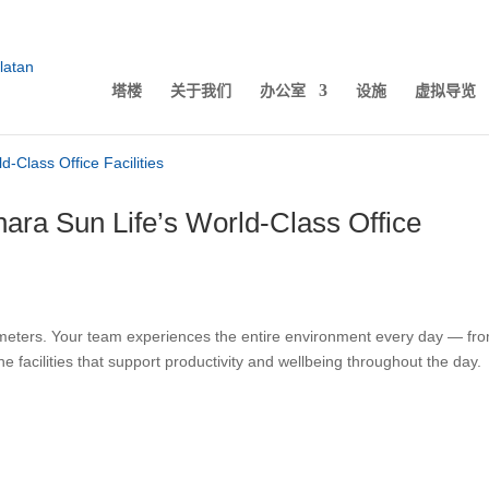
塔楼
关于我们
办公室
设施
虚拟导览
ara Sun Life’s World-Class Office
meters. Your team experiences the entire environment every day — fr
e facilities that support productivity and wellbeing throughout the day.