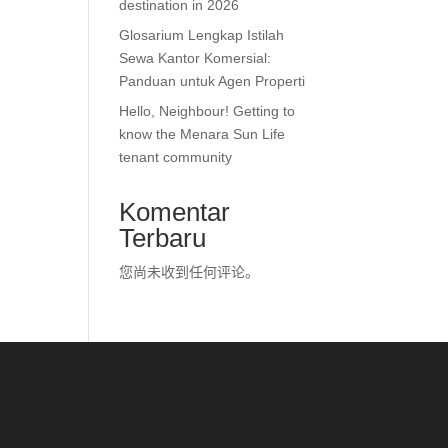
destination in 2026
Glosarium Lengkap Istilah
Sewa Kantor Komersial:
Panduan untuk Agen Properti
Hello, Neighbour! Getting to
know the Menara Sun Life
tenant community
Komentar
Terbaru
您尚未收到任何评论。